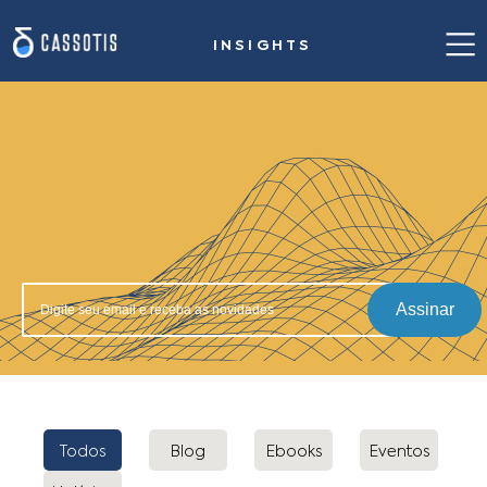
INSIGHTS
Home
Nossa proposta de valor
Casos de sucesso
Solução para siderurgia
Insights
Assinar
Sobre nós
Fale conosco
Todos
Blog
Ebooks
Eventos