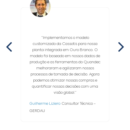
“Implementamos o modelo
“A C
customizado da Cassotis para nossa
n
planta integrada em Ouro Branco. O
ade
modelo foi baseado em nossos dados de
n
produção e as ferramentas do Quandec
conseg
melhoraram e agilizaram nossos
espec
processos de tomada de decisão. Agora
tecn
podemos otimizar nossas compras e
Cassot
quantificar nossas decisões com uma
e 
visão global.”
Jean F
Guilherme Liziero
Consultor Técnico -
Chain 
GERDAU