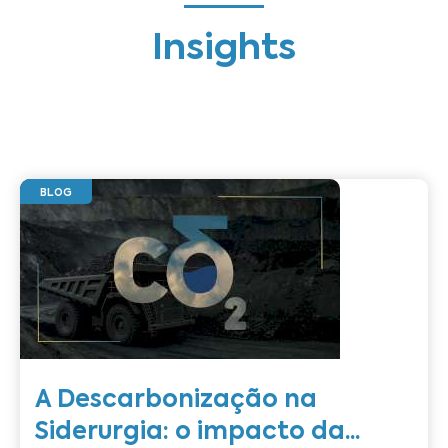
Insights
BLOG
A Descarbonização na
Siderurgia: o impacto da...