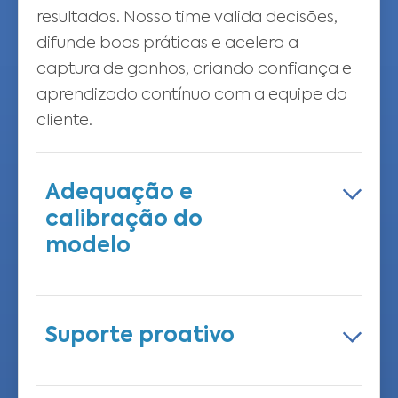
resultados. Nosso time valida decisões,
difunde boas práticas e acelera a
captura de ganhos, criando confiança e
aprendizado contínuo com a equipe do
cliente.
Adequação e
calibração do
modelo
Revisões e ajustes periódicos mantêm o
modelo alinhado a mudanças de
Suporte proativo
processo, evoluções técnicas e novas
metas de negócio, preservando
Monitoramos a performance em tempo
precisão, relevância e impacto.