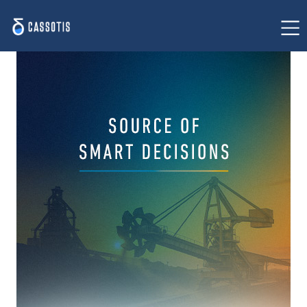
Home
Nossa proposta de valor
Casos de sucesso
Solução para siderurgia
Insights
Sobre nós
Fale conosco