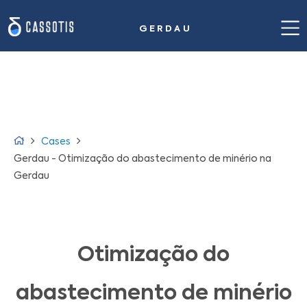
GERDAU
Home
Nossa proposta de valor
Casos de sucesso
Cases
Solução para siderurgia
Gerdau - Otimização do abastecimento de minério na
Gerdau
Insights
Sobre nós
Otimização do
Fale conosco
abastecimento de minério