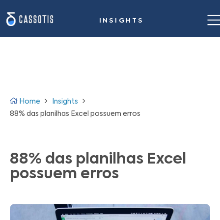
INSIGHTS
Home
Nossa proposta de valor
Casos de sucesso
Home
Insights
Solução para siderurgia
88% das planilhas Excel possuem erros
Insights
88% das planilhas Excel
Sobre nós
possuem erros
Fale conosco