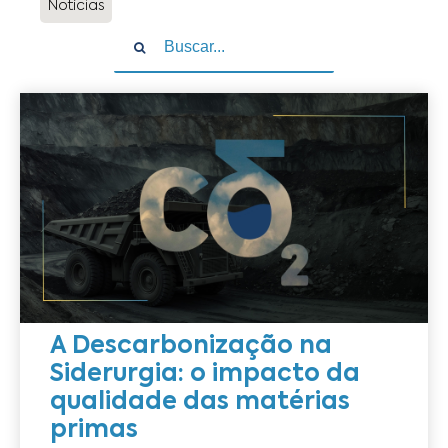
Notícias
A Descarbonização na
Siderurgia: o impacto da
qualidade das matérias
primas