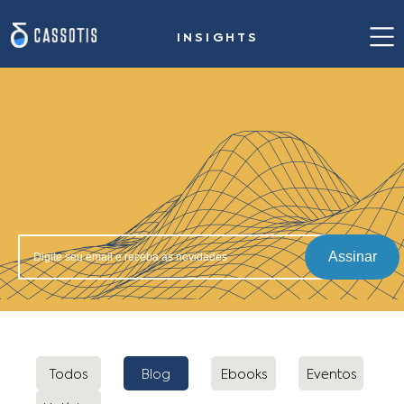
INSIGHTS
Home
Nossa proposta de valor
Casos de sucesso
Solução para siderurgia
Insights
Assinar
Sobre nós
Fale conosco
Todos
Blog
Ebooks
Eventos