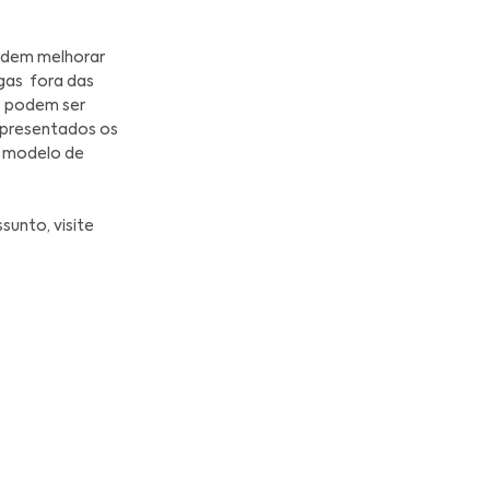
té o fornecimento ao cliente, para minimizar
almente um evento com foco em enfatizar a
ento socioeconômico do Brasil. A iniciativa
longo prazo, atraindo a atenção de
iro, incentivando a pesquisa geológica,
is e estimulando o surgimento de novas
leira.
as 24, 25 e 26 de novembro de 2020. Entre
iscutir novas tendências e abordagens para
ortância de incorporar às estratégias de
a otimização matemática podem melhorar