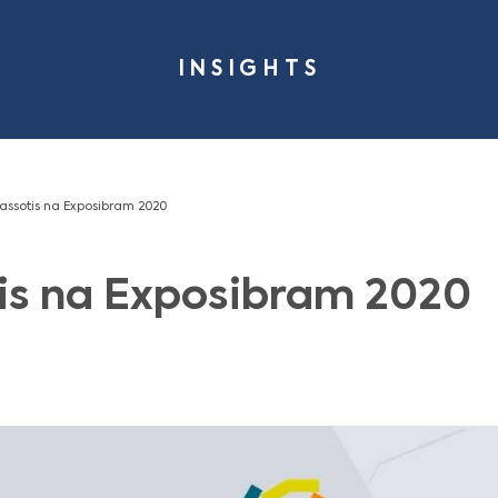
INSIG
me
Insights
Cassotis na Exposibram 2020
assotis na Exposi