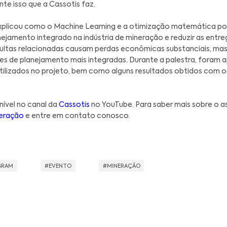
amento integrado de ponta a ponta, desde a mina a
dades na venda"
.
tuto Brasileiro de Mineração (
IBRAM
) promove anu
ância da indústria de mineração para o desenvolvim
 visa a geração de oportunidades de negócios de 
s e investidores para o setor de mineração brasile
endo oportunidades de trabalho em múltiplos níve
s produtivas em diversos setores da economia brasi
 primeira edição online, o evento aconteceu nos di
 um dos principais objetivos da Conferência foi d
ar o desempenho na indústria de mineração e a imp
os. É exatamente isso que a Cassotis faz.
el Marchal explicou como o Machine Learning e 