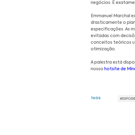
planej
penali
O Insti
import
também
empresa
promov
cadeia
Em sua
outros,
melhor
negóci
Emmanu