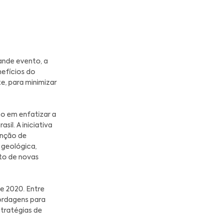
rchal, participou de um grande evento, a
, onde debateu sobre
"Os benefícios do