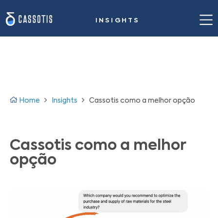
INSIGHTS
Home
Nossa proposta de valor
Casos de sucesso
Home
Insights
Cassotis como a melhor opção
Solução para siderurgia
Insights
Cassotis como a melhor
opção
Sobre nós
Fale conosco