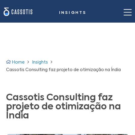
INSIGHTS
Home
Nossa proposta de valor
Casos de sucesso
Home
Insights
Solução para siderurgia
Cassotis Consulting faz projeto de otimização na Índia
Insights
Cassotis Consulting faz
Sobre nós
projeto de otimização na
Fale conosco
Índia