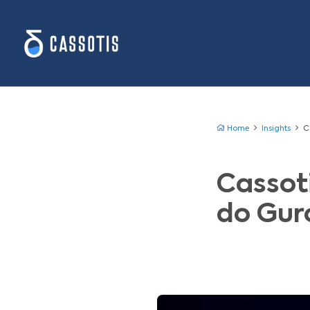
Ho
C
d