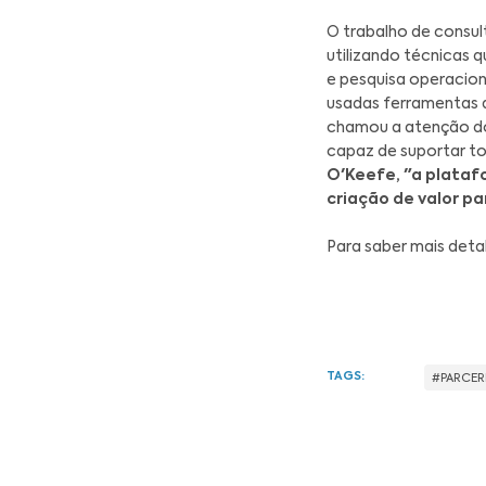
Com a 
ao ter
Gurobi
parte 
otimiz
mais a
suport
Para
D
fabric
Emmanu
impact
aprimo
O trab
utiliz