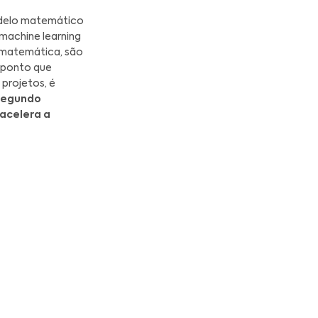
aldo e segurança aos clientes, e prospectos
 de uma ferramenta tão robusta como o
setores
. Para a Cassotis, a chancela de
fazer
 a oportunidade de apresentar as soluções de
o em eventos como parceiros,
endossa ainda
tes benefícios, a Cassotis contará com
izados que agregam na entrega dos projetos.
a experiência da Cassotis em otimizar a
 um enorme valor ao
Gurobi Alliance.
"
Para
s reconhecidos por nossa expertise e pelo
s é mais um estímulo para continuarmos
blemática do cliente em um modelo matemático
, como advanced analytics, machine learning