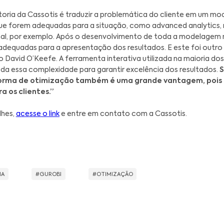
nova parceria a Cassotis mostrará ainda mais resp
em a confiança no resultado da otimização vindo
,
usada por mais de
2.500 empresas em mais de 40 
do ecossistema global de parcerias do Gurobi
,
ação junto ao sistema otimizador e a participaçã
 qualidade do trabalho de consultoria.
Além des
e dedicado, atualizações e treinamentos especial
avid O’Keefe,
Diretor do Ecossistema Gurobi, "
ação desde o uso das matérias-primas agrega
el Marchal, Managing Partner da Cassotis, "sermo
o que nossas soluções trazem para nossos cliente
rando nossos serviços com tecnologias de ponta."
alho de consultoria da Cassotis é traduzir a pro
ando técnicas que forem adequadas para a situação