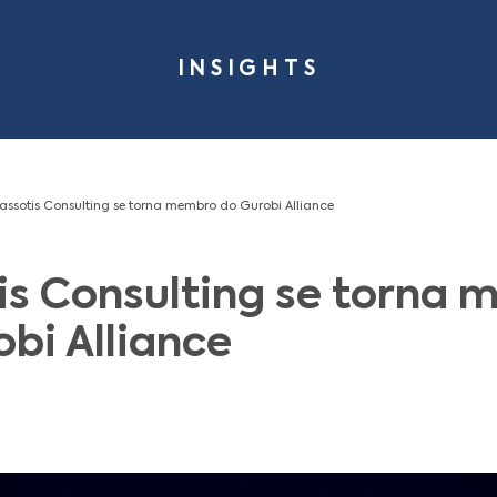
INSIG
me
Insights
Cassotis Consulting se torna membro do Gurobi
assotis Consulting
o Gurobi Alliance