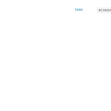
Pítia 
Cassot
beber d
pessoa
Assim 
uma da
também
pela m
mas is
TAGS: