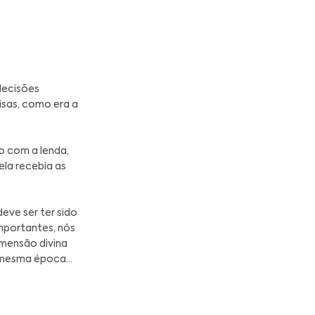
m os deuses antes de tomar decisões
inos era o papel das sacerdotisas, como era a