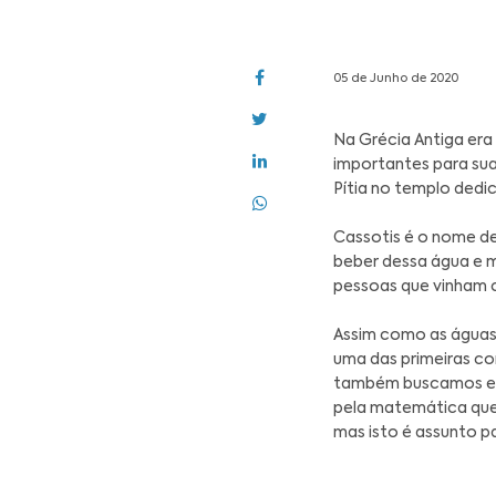
05 de Ju
Na Gré
importa