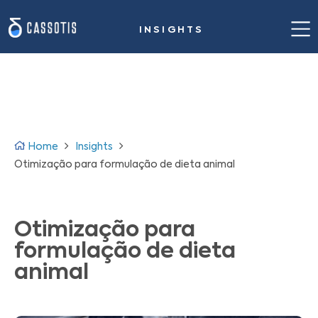
INSIGHTS
Home
Nossa proposta de valor
Casos de sucesso
Home
Insights
Solução para siderurgia
Otimização para formulação de dieta animal
Insights
Otimização para
Sobre nós
formulação de dieta
Fale conosco
animal