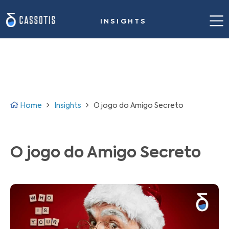
INSIGHTS
Home
Nossa proposta de valor
Casos de sucesso
Home
Insights
O jogo do Amigo Secreto
Solução para siderurgia
Insights
O jogo do Amigo Secreto
Sobre nós
Fale conosco